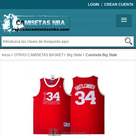
LOGIN
CREAR CUENTA
Inicio
/
OTRAS CAMISETAS BASKET
/
Big State
/ Camiseta Big State
Shuttlesworth Rojo