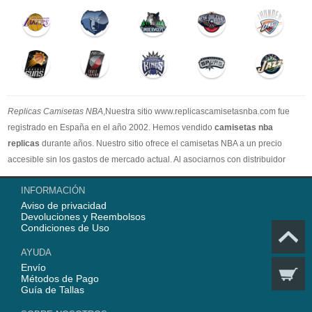
Replicas Camisetas NBA
,Nuestra sitio www.replicascamisetasnba.com fue
registrado en España en el año 2002. Hemos vendido
camisetas nba
replicas
durante años. Nuestro sitio ofrece el camisetas NBA a un precio
accesible sin los gastos de mercado actual. Al asociarnos con distribuidor
oficial de camisetas NBA, garantizamos que todos nuestros artículos son
INFORMACIÓN
100% auténticos con embalaje original. Estamos dedicados a proporcionar la
Aviso de privacidad
mejor calidad camisetas nba a nuestros clientes ahora. En 2025,
Devoluciones y Reembolsos
www.replicascamisetasnba.com ofrecerá nuestro mejor servicio para que Ud.
Condiciones de Uso
pueda adquirir los mejores productos de
camisetas NBA
.
AYUDA
Envío
Métodos de Pago
Guía de Tallas