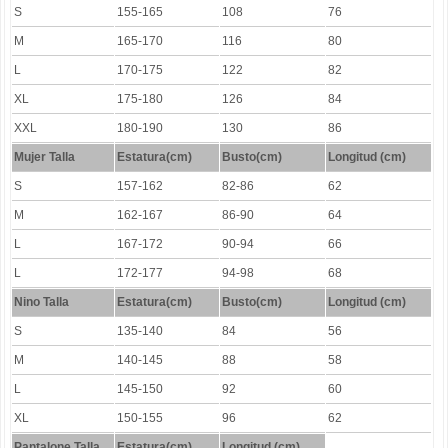
S
155-165
108
76
M
165-170
116
80
L
170-175
122
82
XL
175-180
126
84
XXL
180-190
130
86
Mujer Talla
Estatura(cm)
Busto(cm)
Longitud (cm)
S
157-162
82-86
62
M
162-167
86-90
64
L
167-172
90-94
66
L
172-177
94-98
68
Nino Talla
Estatura(cm)
Busto(cm)
Longitud (cm)
S
135-140
84
56
M
140-145
88
58
L
145-150
92
60
XL
150-155
96
62
Pantalone Talla
Estatura(cm)
Longitud (cm)