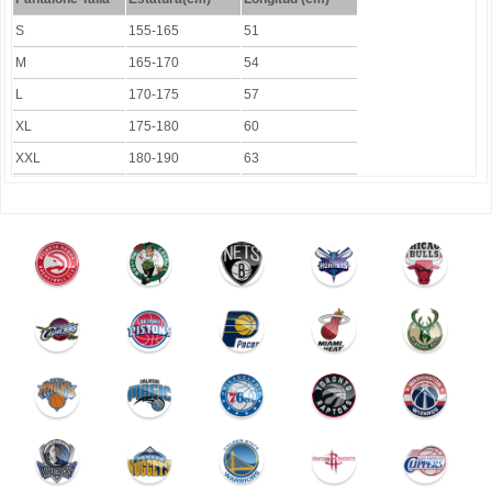
S
155-165
51
M
165-170
54
L
170-175
57
XL
175-180
60
XXL
180-190
63