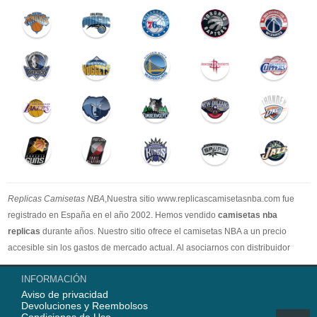
Replicas Camisetas NBA
,Nuestra sitio www.replicascamisetasnba.com fue
registrado en España en el año 2002. Hemos vendido
camisetas nba
replicas
durante años. Nuestro sitio ofrece el camisetas NBA a un precio
accesible sin los gastos de mercado actual. Al asociarnos con distribuidor
oficial de camisetas NBA, garantizamos que todos nuestros artículos son
INFORMACIÓN
100% auténticos con embalaje original. Estamos dedicados a proporcionar la
Aviso de privacidad
mejor calidad camisetas nba a nuestros clientes ahora. En 2025,
Devoluciones y Reembolsos
www.replicascamisetasnba.com ofrecerá nuestro mejor servicio para que Ud.