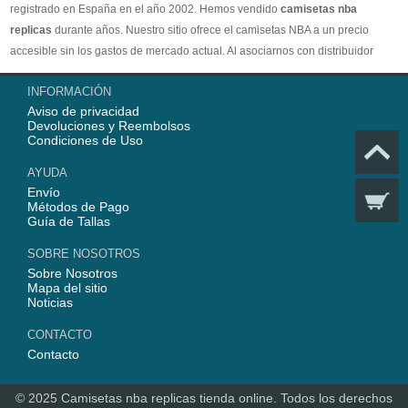
registrado en España en el año 2002. Hemos vendido
camisetas nba
replicas
durante años. Nuestro sitio ofrece el camisetas NBA a un precio
accesible sin los gastos de mercado actual. Al asociarnos con distribuidor
oficial de camisetas NBA, garantizamos que todos nuestros artículos son
INFORMACIÓN
100% auténticos con embalaje original. Estamos dedicados a proporcionar la
Aviso de privacidad
mejor calidad camisetas nba a nuestros clientes ahora. En 2025,
Devoluciones y Reembolsos
www.replicascamisetasnba.com ofrecerá nuestro mejor servicio para que Ud.
Condiciones de Uso
pueda adquirir los mejores productos de
camisetas NBA
.
AYUDA
Envío
Métodos de Pago
Guía de Tallas
SOBRE NOSOTROS
Sobre Nosotros
Mapa del sitio
Noticias
CONTACTO
Contacto
© 2025
Camisetas nba replicas tienda online
. Todos los derechos