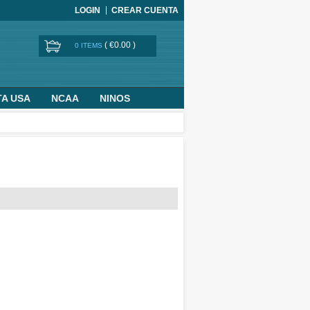
LOGIN
CREAR CUENTA
(
€0.00
)
0 ITEMS
TA USA
NCAA
NINOS
BASKETBALL WORLD CUP