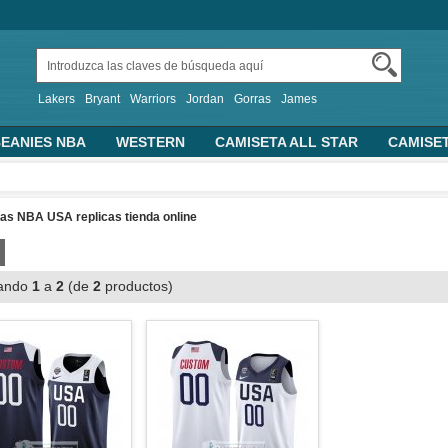
Lakers
Bryant
Warriors
Jordan
Gorras
James
EANIES NBA
WESTERN
CAMISETA ALL STAR
CAMISE
TRAS CAMISETAS BASKET
PERSONALIZADA
2019 FIBA 
ALONCESTO
SUDADERAS CON CAPUCHA
as NBA USA replicas tienda online
ando
1
a
2
(de
2
productos)