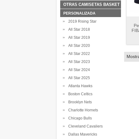
OTRAS CAMISETAS BASKET
PERSONALIZADA
2019 Rising Star
Pe
All Star 2018
FIB
All Star 2019
All Star 2020
All Star 2022
Mostr
All Star 2023
All Star 2024
All Star 2025
Atlanta Hawks
Boston Celtics
Brooklyn Nets
Charlotte Hornets
Chicago Bulls
Cleveland Cavaliers
Dallas Mavericks