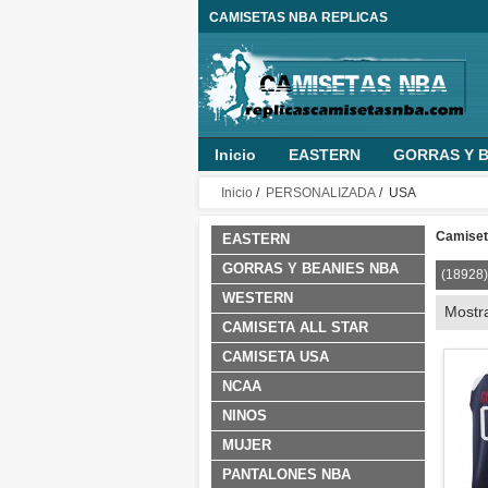
CAMISETAS NBA REPLICAS
Inicio
EASTERN
GORRAS Y B
MUJER
PANTALONES NBA
O
Inicio
/
PERSONALIZADA
/ USA
NINO PERSONALIZADA
ROPA B
Camiset
EASTERN
GORRAS Y BEANIES NBA
(18928)
WESTERN
Mostr
CAMISETA ALL STAR
CAMISETA USA
NCAA
NINOS
MUJER
PANTALONES NBA