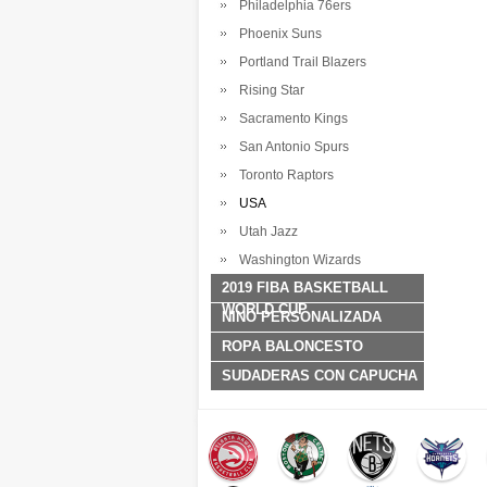
Philadelphia 76ers
Phoenix Suns
Portland Trail Blazers
Rising Star
Sacramento Kings
San Antonio Spurs
Toronto Raptors
USA
Utah Jazz
Washington Wizards
2019 FIBA BASKETBALL
WORLD CUP
NINO PERSONALIZADA
ROPA BALONCESTO
SUDADERAS CON CAPUCHA