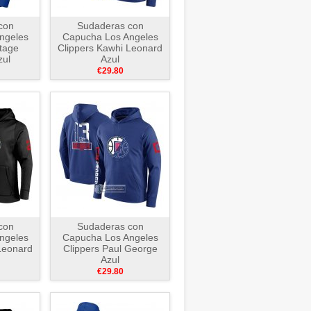
con
Sudaderas con
ngeles
Capucha Los Angeles
itage
Clippers Kawhi Leonard
zul
Azul
€29.80
con
Sudaderas con
ngeles
Capucha Los Angeles
Leonard
Clippers Paul George
Azul
€29.80