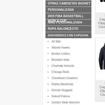
OTRAS CAMISETAS BASKET
PERSONALIZADA
2019 FIBA BASKETBALL
Cap
WORLD CUP
NINO PERSONALIZADA
Clip
Ciu
ROPA BALONCESTO
SUDADERAS CON CAPUCHA
All Star
Atlanta Hawks
Boston Celtics
Brooklyn Nets
Charlotte Hornets
Chicago Bulls
Cleveland Cavaliers
Dallas Mavericks
Cap
Denver Nuggets
Cli
Ci
Detroit Pistons
Golden State Warriors