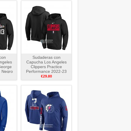
con
Sudaderas con
ngeles
Capucha Los Angeles
George
Clippers Practice
3 Negro
Performance 2022-23
Negro
€29.80