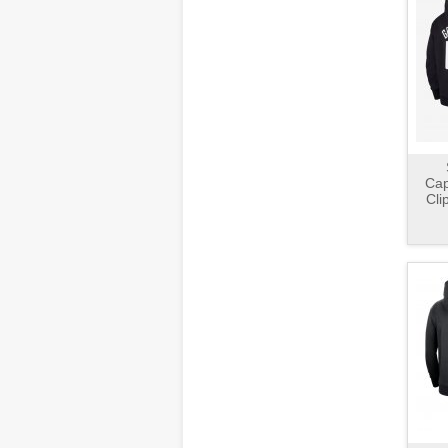
Cap
Cli