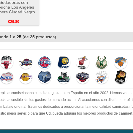
Sudaderas con
ucha Los Angeles
ppers Ciudad Negro
€29.80
ando
1
a
25
(de
25
productos)
.replicascamisetasnba.com fue registrado en España en el año 2002. Hemos vend
recio accesible sin los gastos de mercado actual. Al asociarnos con distribuidor of
embalaje original. Estamos dedicados a proporcionar la mejor calidad camisetas nb
tro mejor servicio para que Ud. pueda adquirir los mejores productos de
camise