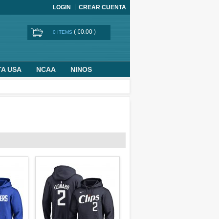
LOGIN
CREAR CUENTA
(
€0.00
)
0 ITEMS
TA USA
NCAA
NINOS
BASKETBALL WORLD CUP