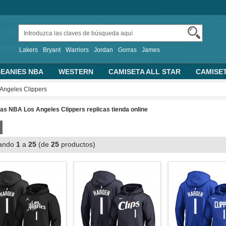
Lakers
Bryant
Warriors
Jordan
Gorras
James
EANIES NBA
WESTERN
CAMISETA ALL STAR
CAMISE
TRAS CAMISETAS BASKET
PERSONALIZADA
2019 FIBA 
Angeles Clippers
ALONCESTO
SUDADERAS CON CAPUCHA
s NBA Los Angeles Clippers replicas tienda online
ando
1
a
25
(de
25
productos)