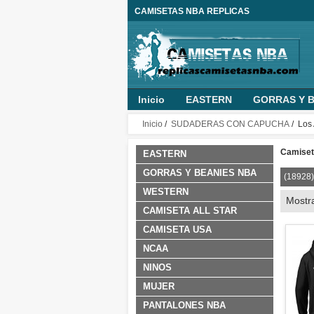
CAMISETAS NBA REPLICAS
Inicio
EASTERN
GORRAS Y B
MUJER
PANTALONES NBA
O
Inicio
/
SUDADERAS CON CAPUCHA
/ Los 
NINO PERSONALIZADA
ROPA B
Camiseta
EASTERN
GORRAS Y BEANIES NBA
(18928)
WESTERN
Mostr
CAMISETA ALL STAR
CAMISETA USA
NCAA
NINOS
MUJER
PANTALONES NBA