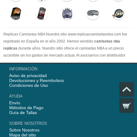
Replicas Camisetas NBA
,Nuestra sitio www.replicascamisetasnba.com fue
registrado en España en el año 2002. Hemos vendido
camisetas nba
replicas
durante años. Nuestro sitio ofrece el camisetas NBA a un precio
accesible sin los gastos de mercado actual. Al asociarnos con distribuidor
oficial de camisetas NBA, garantizamos que todos nuestros artículos son
INFORMACIÓN
100% auténticos con embalaje original. Estamos dedicados a proporcionar la
Aviso de privacidad
mejor calidad camisetas nba a nuestros clientes ahora. En 2025,
Devoluciones y Reembolsos
www.replicascamisetasnba.com ofrecerá nuestro mejor servicio para que Ud.
Condiciones de Uso
pueda adquirir los mejores productos de
camisetas NBA
.
AYUDA
Envío
Métodos de Pago
Guía de Tallas
SOBRE NOSOTROS
Sobre Nosotros
Mapa del sitio