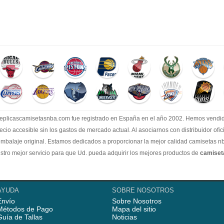
.replicascamisetasnba.com fue registrado en España en el año 2002. Hemos vend
recio accesible sin los gastos de mercado actual. Al asociarnos con distribuidor of
embalaje original. Estamos dedicados a proporcionar la mejor calidad camisetas nb
tro mejor servicio para que Ud. pueda adquirir los mejores productos de
camise
AYUDA
SOBRE NOSOTROS
Envío
Sobre Nosotros
Métodos de Pago
Mapa del sitio
Guía de Tallas
Noticias