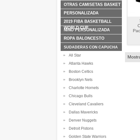
OTRAS CAMISETAS BASKET
PERSONALIZADA
2019 FIBA BASKETBALL
C
WORLD CUP
NINO PERSONALIZADA
Pac
ROPA BALONCESTO
SUDADERAS CON CAPUCHA
All Star
Mostr
Atlanta Hawks
Boston Celtics
Brooklyn Nets
Charlotte Hornets
Chicago Bulls
Cleveland Cavaliers
Dallas Mavericks
Denver Nuggets
Detroit Pistons
Golden State Warriors