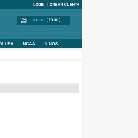
LOGIN
CREAR CUENTA
(
€0.00
)
0 ITEMS
TA USA
NCAA
NINOS
BASKETBALL WORLD CUP