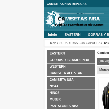
CAMISETAS NBA REPLICAS
Inicio
EASTERN
GORRAS Y B
MUJER
PANTALONES NBA
O
Inicio
/
SUDADERAS CON CAPUCHA
/ Ind
NINO PERSONALIZADA
ROPA B
Camiseta
EASTERN
GORRAS Y BEANIES NBA
(18928)
WESTERN
Mostr
CAMISETA ALL STAR
CAMISETA USA
NCAA
NINOS
MUJER
PANTALONES NBA