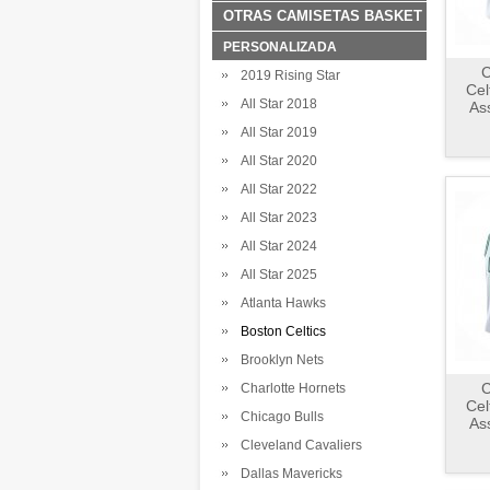
OTRAS CAMISETAS BASKET
PERSONALIZADA
C
2019 Rising Star
Cel
All Star 2018
As
All Star 2019
All Star 2020
All Star 2022
All Star 2023
All Star 2024
All Star 2025
Atlanta Hawks
Boston Celtics
Brooklyn Nets
C
Charlotte Hornets
Cel
Chicago Bulls
As
Cleveland Cavaliers
Dallas Mavericks