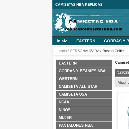
CAMISETAS NBA REPLICAS
Inicio
EASTERN
GORRAS Y B
MUJER
PANTALONES NBA
O
Inicio
/
PERSONALIZADA
/ Boston Celtics
NINO PERSONALIZADA
ROPA B
Camiseta
EASTERN
GORRAS Y BEANIES NBA
(18928)
WESTERN
Mostr
CAMISETA ALL STAR
CAMISETA USA
NCAA
NINOS
MUJER
PANTALONES NBA