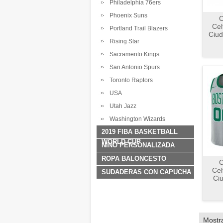
Philadelphia 76ers
Phoenix Suns
C
Cel
Portland Trail Blazers
Ciud
Rising Star
Sacramento Kings
San Antonio Spurs
Toronto Raptors
USA
Utah Jazz
Washington Wizards
2019 FIBA BASKETBALL
WORLD CUP
NINO PERSONALIZADA
ROPA BALONCESTO
C
Cel
SUDADERAS CON CAPUCHA
Ci
Mostr