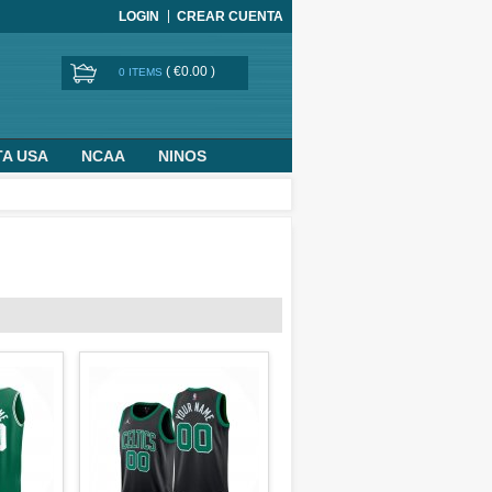
LOGIN
CREAR CUENTA
(
€0.00
)
0 ITEMS
TA USA
NCAA
NINOS
BASKETBALL WORLD CUP