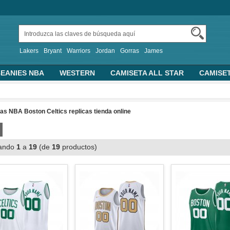
Lakers
Bryant
Warriors
Jordan
Gorras
James
EANIES NBA
WESTERN
CAMISETA ALL STAR
CAMISE
TRAS CAMISETAS BASKET
PERSONALIZADA
2019 FIBA 
ALONCESTO
SUDADERAS CON CAPUCHA
s NBA Boston Celtics replicas tienda online
ando
1
a
19
(de
19
productos)