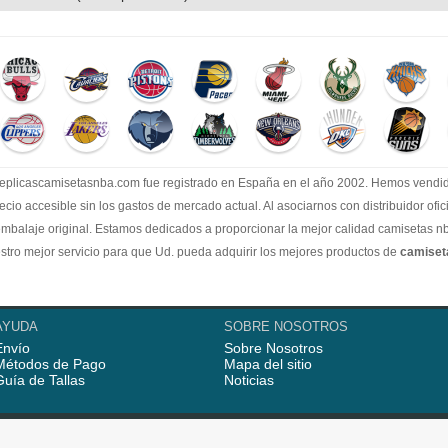
.replicascamisetasnba.com fue registrado en España en el año 2002. Hemos vend
recio accesible sin los gastos de mercado actual. Al asociarnos con distribuidor of
embalaje original. Estamos dedicados a proporcionar la mejor calidad camisetas nb
tro mejor servicio para que Ud. pueda adquirir los mejores productos de
camise
AYUDA
SOBRE NOSOTROS
Envío
Sobre Nosotros
Métodos de Pago
Mapa del sitio
Guía de Tallas
Noticias
2025
Camisetas nba replicas tienda online
. Todos los derechos reserva