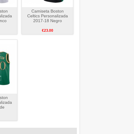
ston
Camiseta Boston
alizada
Celtics Personalizada
anco
2017-18 Negro
€23.00
ston
alizada
rde