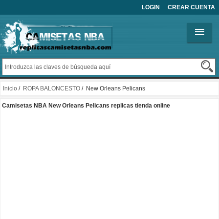
LOGIN
CREAR CUENTA
Inicio
/
ROPA BALONCESTO
/ New Orleans Pelicans
Camisetas NBA New Orleans Pelicans replicas tienda online