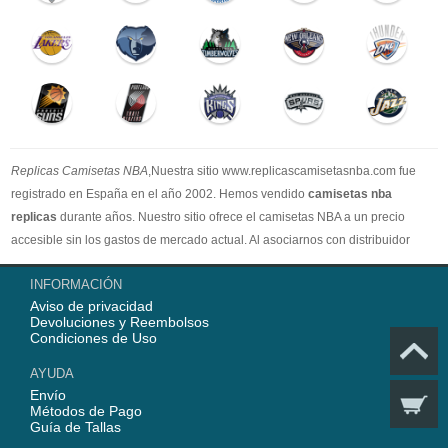
Replicas Camisetas NBA
,Nuestra sitio www.replicascamisetasnba.com fue
registrado en España en el año 2002. Hemos vendido
camisetas nba
replicas
durante años. Nuestro sitio ofrece el camisetas NBA a un precio
accesible sin los gastos de mercado actual. Al asociarnos con distribuidor
oficial de camisetas NBA, garantizamos que todos nuestros artículos son
INFORMACIÓN
100% auténticos con embalaje original. Estamos dedicados a proporcionar la
Aviso de privacidad
mejor calidad camisetas nba a nuestros clientes ahora. En 2025,
Devoluciones y Reembolsos
www.replicascamisetasnba.com ofrecerá nuestro mejor servicio para que Ud.
Condiciones de Uso
pueda adquirir los mejores productos de
camisetas NBA
.
AYUDA
Envío
Métodos de Pago
Guía de Tallas