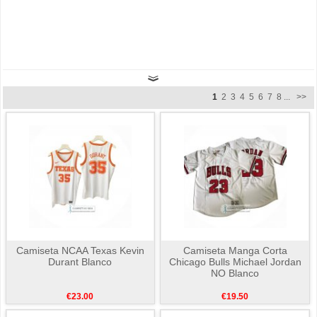
1
2
3
4
5
6
7
8
...
>>
Camiseta NCAA Texas Kevin
Camiseta Manga Corta
Durant Blanco
Chicago Bulls Michael Jordan
NO Blanco
€23.00
€19.50