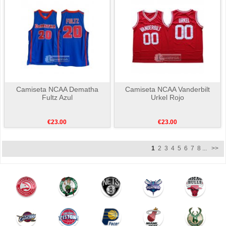
Camiseta NCAA Dematha
Camiseta NCAA Vanderbilt
Fultz Azul
Urkel Rojo
€23.00
€23.00
1
2
3
4
5
6
7
8
...
>>