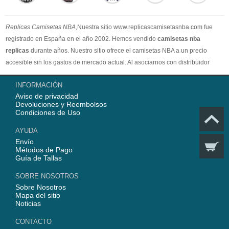
Replicas Camisetas NBA
,Nuestra sitio www.replicascamisetasnba.com fue
registrado en España en el año 2002. Hemos vendido
camisetas nba
replicas
durante años. Nuestro sitio ofrece el camisetas NBA a un precio
accesible sin los gastos de mercado actual. Al asociarnos con distribuidor
oficial de camisetas NBA, garantizamos que todos nuestros artículos son
INFORMACIÓN
100% auténticos con embalaje original. Estamos dedicados a proporcionar la
Aviso de privacidad
mejor calidad camisetas nba a nuestros clientes ahora. En 2025,
Devoluciones y Reembolsos
www.replicascamisetasnba.com ofrecerá nuestro mejor servicio para que Ud.
Condiciones de Uso
pueda adquirir los mejores productos de
camisetas NBA
.
AYUDA
Envío
Métodos de Pago
Guía de Tallas
SOBRE NOSOTROS
Sobre Nosotros
Mapa del sitio
Noticias
CONTACTO