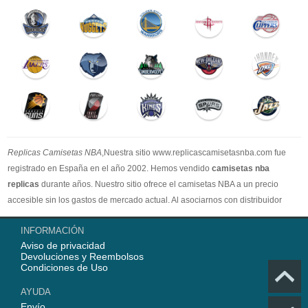
Replicas Camisetas NBA
,Nuestra sitio www.replicascamisetasnba.com fue
registrado en España en el año 2002. Hemos vendido
camisetas nba
replicas
durante años. Nuestro sitio ofrece el camisetas NBA a un precio
accesible sin los gastos de mercado actual. Al asociarnos con distribuidor
oficial de camisetas NBA, garantizamos que todos nuestros artículos son
INFORMACIÓN
100% auténticos con embalaje original. Estamos dedicados a proporcionar la
Aviso de privacidad
mejor calidad camisetas nba a nuestros clientes ahora. En 2025,
Devoluciones y Reembolsos
www.replicascamisetasnba.com ofrecerá nuestro mejor servicio para que Ud.
Condiciones de Uso
pueda adquirir los mejores productos de
camisetas NBA
.
AYUDA
Envío