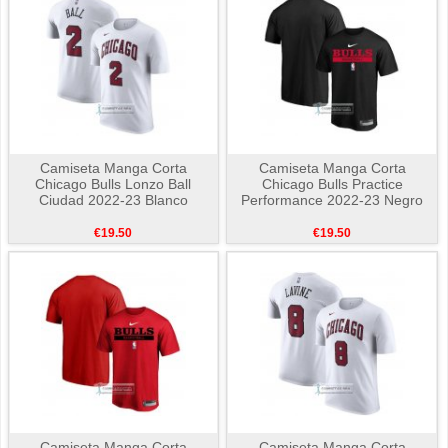
Camiseta Manga Corta
Camiseta Manga Corta
Chicago Bulls Lonzo Ball
Chicago Bulls Practice
Ciudad 2022-23 Blanco
Performance 2022-23 Negro
€19.50
€19.50
Camiseta Manga Corta
Camiseta Manga Corta