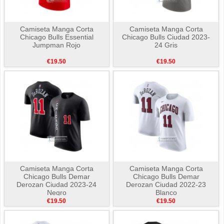
Camiseta Manga Corta
Camiseta Manga Corta
Chicago Bulls Essential
Chicago Bulls Ciudad 2023-
Jumpman Rojo
24 Gris
€19.50
€19.50
Camiseta Manga Corta
Camiseta Manga Corta
Chicago Bulls Demar
Chicago Bulls Demar
Derozan Ciudad 2023-24
Derozan Ciudad 2022-23
Negro
Blanco
€19.50
€19.50