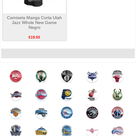
Camiseta Manga Corta Utah
Jazz Whole New Game
Negro
€19.50