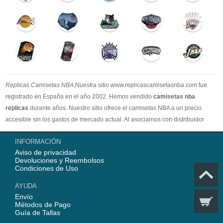
Replicas Camisetas NBA
,Nuestra sitio www.replicascamisetasnba.com fue
registrado en España en el año 2002. Hemos vendido
camisetas nba
replicas
durante años. Nuestro sitio ofrece el camisetas NBA a un precio
accesible sin los gastos de mercado actual. Al asociarnos con distribuidor
oficial de camisetas NBA, garantizamos que todos nuestros artículos son
INFORMACIÓN
100% auténticos con embalaje original. Estamos dedicados a proporcionar la
Aviso de privacidad
mejor calidad camisetas nba a nuestros clientes ahora. En 2025,
Devoluciones y Reembolsos
www.replicascamisetasnba.com ofrecerá nuestro mejor servicio para que Ud.
Condiciones de Uso
pueda adquirir los mejores productos de
camisetas NBA
.
AYUDA
Envío
Métodos de Pago
Guía de Tallas