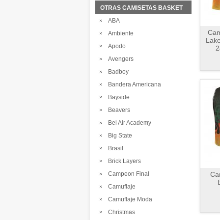
OTRAS CAMISETAS BASKET
ABA
Cam
Ambiente
Lake
Apodo
2
Avengers
Badboy
Bandera Americana
Bayside
Beavers
Bel Air Academy
Big State
Brasil
Brick Layers
Campeon Final
Ca
Camuflaje
Camuflaje Moda
Christmas