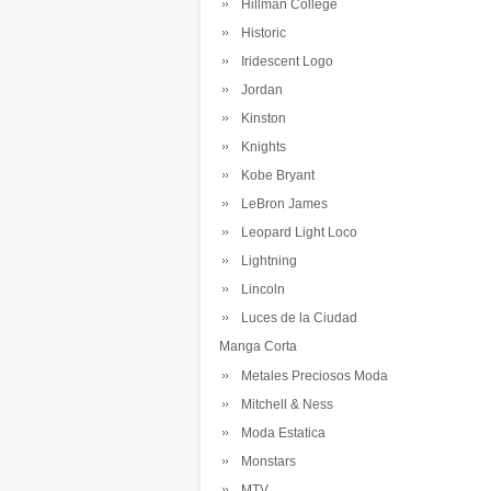
Hillman College
Historic
Iridescent Logo
Jordan
Kinston
Knights
Kobe Bryant
LeBron James
Leopard Light Loco
Lightning
Lincoln
Luces de la Ciudad
Manga Corta
Metales Preciosos Moda
Mitchell & Ness
Moda Estatica
Monstars
MTV