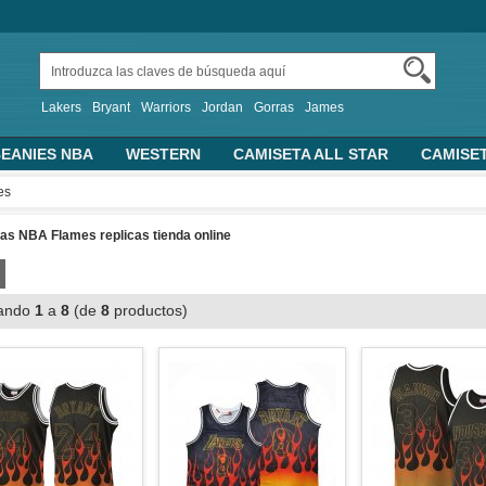
Lakers
Bryant
Warriors
Jordan
Gorras
James
EANIES NBA
WESTERN
CAMISETA ALL STAR
CAMISE
TRAS CAMISETAS BASKET
PERSONALIZADA
2019 FIBA 
es
ALONCESTO
SUDADERAS CON CAPUCHA
as NBA Flames replicas tienda online
ando
1
a
8
(de
8
productos)