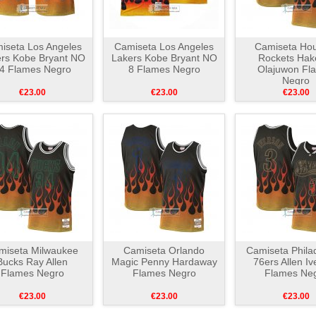
iseta Los Angeles
Camiseta Los Angeles
Camiseta Ho
rs Kobe Bryant NO
Lakers Kobe Bryant NO
Rockets Ha
4 Flames Negro
8 Flames Negro
Olajuwon Fl
Negro
€23.00
€23.00
€23.00
miseta Milwaukee
Camiseta Orlando
Camiseta Phila
Bucks Ray Allen
Magic Penny Hardaway
76ers Allen I
Flames Negro
Flames Negro
Flames Ne
€23.00
€23.00
€23.00