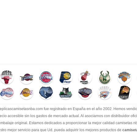
.replicascamisetasnba.com fue registrado en España en el año 2002. Hemos vend
recio accesible sin los gastos de mercado actual. Al asociarnos con distribuidor of
embalaje original. Estamos dedicados a proporcionar la mejor calidad camisetas nb
tro mejor servicio para que Ud. pueda adquirir los mejores productos de
camise