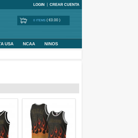
LOGIN
CREAR CUENTA
(
€0.00
)
0 ITEMS
TA USA
NCAA
NINOS
BASKETBALL WORLD CUP