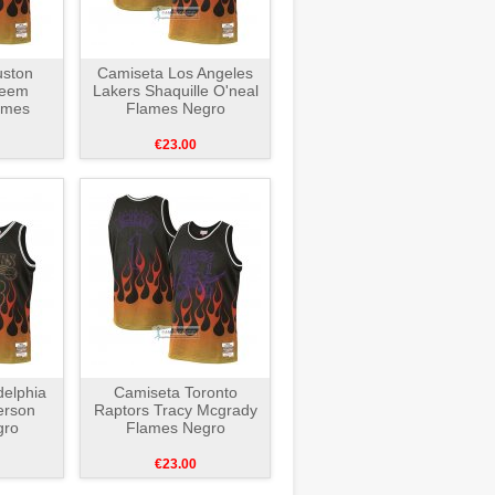
uston
Camiseta Los Angeles
keem
Lakers Shaquille O'neal
ames
Flames Negro
€23.00
delphia
Camiseta Toronto
verson
Raptors Tracy Mcgrady
gro
Flames Negro
€23.00