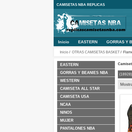
CAMISETAS NBA REPLICAS
Inicio
EASTERN
GORRAS Y B
MUJER
PANTALONES NBA
O
Inicio
/
OTRAS CAMISETAS BASKET
/ Flam
NINO PERSONALIZADA
ROPA B
Camiset
EASTERN
GORRAS Y BEANIES NBA
(18928)
WESTERN
Mostr
CAMISETA ALL STAR
CAMISETA USA
NCAA
NINOS
MUJER
PANTALONES NBA