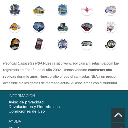
Replicas Camisetas NBA
,Nuestra sitio www.replicascamisetasnba.com fue
registrado en España en el año 2002. Hemos vendido
camisetas nba
replicas
durante años. Nuestro sitio ofrece el camisetas NBA a un precio
accesible sin los gastos de mercado actual. Al asociarnos con distribuidor
oficial de camisetas NBA, garantizamos que todos nuestros artículos son
INFORMACIÓN
100% auténticos con embalaje original. Estamos dedicados a proporcionar la
Aviso de privacidad
mejor calidad camisetas nba a nuestros clientes ahora. En 2025,
Devoluciones y Reembolsos
www.replicascamisetasnba.com ofrecerá nuestro mejor servicio para que Ud.
Condiciones de Uso
pueda adquirir los mejores productos de
camisetas NBA
.
AYUDA
Envío