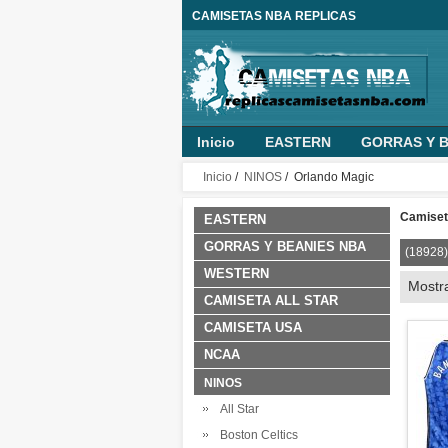
CAMISETAS NBA REPLICAS
Inicio
EASTERN
GORRAS Y B
MUJER
PANTALONES NBA
O
Inicio
/
NINOS
/ Orlando Magic
NINO PERSONALIZADA
ROPA B
Camiset
EASTERN
GORRAS Y BEANIES NBA
(18928)
WESTERN
Mostr
CAMISETA ALL STAR
CAMISETA USA
NCAA
NINOS
All Star
Boston Celtics