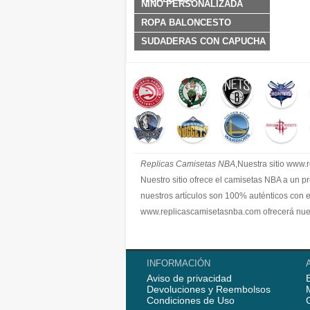
NINO PERSONALIZADA
ROPA BALONCESTO
SUDADERAS CON CAPUCHA
Replicas Camisetas NBA
,Nuestra sitio www
Nuestro sitio ofrece el camisetas NBA a un p
nuestros artículos son 100% auténticos con 
www.replicascamisetasnba.com ofrecerá nues
INFORMACIÓN
Aviso de privacidad
Devoluciones y Reembolsos
Condiciones de Uso