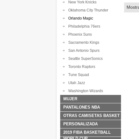
New York Knicks
Mostr
Oklahoma City Thunder
Orlando Magic
Philadelphia 76ers
Phoenix Suns
Sacramento Kings
San Antonio Spurs
Seattle SuperSonics
Toronto Raptors
Tune Squad
Utah Jazz
Washington Wizards
MUJER
PANTALONES NBA
OTRAS CAMISETAS BASKET
PERSONALIZADA
2019 FIBA BASKETBALL
WORLD CUP