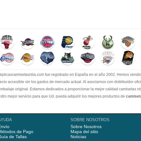
.replicascamisetasnba.com fue registrado en España en el año 2002. Hemos vend
recio accesible sin los gastos de mercado actual. Al asociarnos con distribuidor of
embalaje original. Estamos dedicados a proporcionar la mejor calidad camisetas nb
tro mejor servicio para que Ud. pueda adquirir los mejores productos de
camise
AYUDA
SOBRE NOSOTROS
Envío
Sobre Nosotros
Métodos de Pago
Mapa del sitio
Guía de Tallas
Noticias