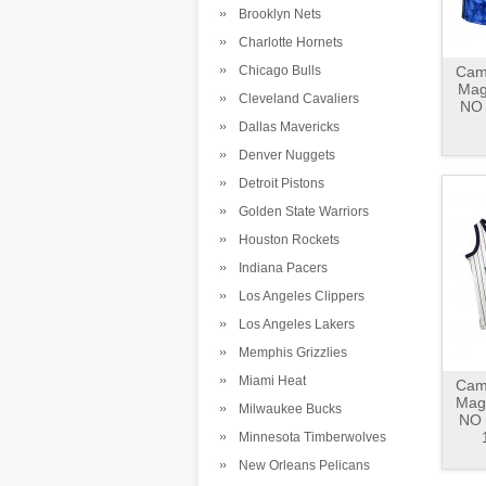
Brooklyn Nets
Charlotte Hornets
Chicago Bulls
Cami
Mag
Cleveland Cavaliers
NO 
Dallas Mavericks
Denver Nuggets
Detroit Pistons
Golden State Warriors
Houston Rockets
Indiana Pacers
Los Angeles Clippers
Los Angeles Lakers
Memphis Grizzlies
Miami Heat
Cami
Magi
Milwaukee Bucks
NO 
Minnesota Timberwolves
New Orleans Pelicans