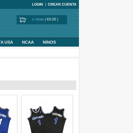
LOGIN
CREAR CUENTA
(
€0.00
)
0 ITEMS
TA USA
NCAA
NINOS
BASKETBALL WORLD CUP