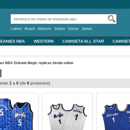
Lakers
Bryant
Warriors
Jordan
Gorras
James
EANIES NBA
WESTERN
CAMISETA ALL STAR
CAMISE
TRAS CAMISETAS BASKET
PERSONALIZADA
2019 FIBA 
ALONCESTO
SUDADERAS CON CAPUCHA
as NBA Orlando Magic replicas tienda online
ando
1
a
6
(de
6
productos)