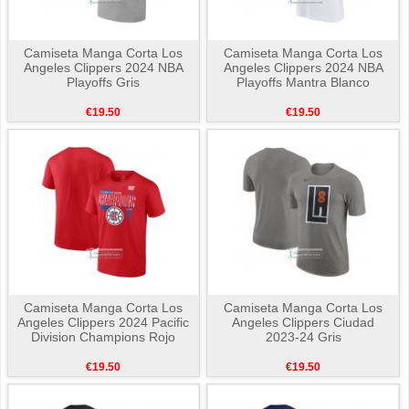
Camiseta Manga Corta Los
Camiseta Manga Corta Los
Angeles Clippers 2024 NBA
Angeles Clippers 2024 NBA
Playoffs Gris
Playoffs Mantra Blanco
€19.50
€19.50
Camiseta Manga Corta Los
Camiseta Manga Corta Los
Angeles Clippers 2024 Pacific
Angeles Clippers Ciudad
Division Champions Rojo
2023-24 Gris
€19.50
€19.50