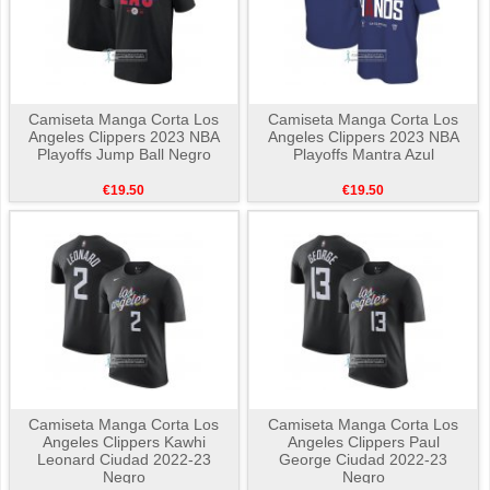
Camiseta Manga Corta Los
Camiseta Manga Corta Los
Angeles Clippers 2023 NBA
Angeles Clippers 2023 NBA
Playoffs Jump Ball Negro
Playoffs Mantra Azul
€19.50
€19.50
Camiseta Manga Corta Los
Camiseta Manga Corta Los
Angeles Clippers Kawhi
Angeles Clippers Paul
Leonard Ciudad 2022-23
George Ciudad 2022-23
Negro
Negro