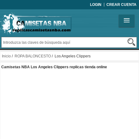
LOGIN
CREAR CUENTA
Inicio
/
ROPA BALONCESTO
/ Los Angeles Clippers
Camisetas NBA Los Angeles Clippers replicas tienda online