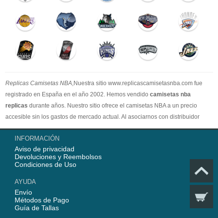
Replicas Camisetas NBA
,Nuestra sitio www.replicascamisetasnba.com fue
registrado en España en el año 2002. Hemos vendido
camisetas nba
replicas
durante años. Nuestro sitio ofrece el camisetas NBA a un precio
accesible sin los gastos de mercado actual. Al asociarnos con distribuidor
oficial de camisetas NBA, garantizamos que todos nuestros artículos son
INFORMACIÓN
100% auténticos con embalaje original. Estamos dedicados a proporcionar la
Aviso de privacidad
mejor calidad camisetas nba a nuestros clientes ahora. En 2025,
Devoluciones y Reembolsos
www.replicascamisetasnba.com ofrecerá nuestro mejor servicio para que Ud.
Condiciones de Uso
pueda adquirir los mejores productos de
camisetas NBA
.
AYUDA
Envío
Métodos de Pago
Guía de Tallas