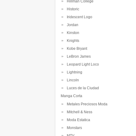
Hillman College
Historic
Iridescent Logo
Jordan
Kinston
Knights
Kobe Bryant
LeBron James
Leopard Light Loco
Lightning
Lincoln
Luces de la Ciudad
Manga Corta
Metales Preciosos Moda
Mitchell & Ness
Moda Estatica
Monstars
MTV