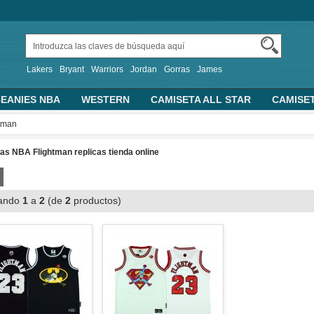
Lakers
Bryant
Warriors
Jordan
Gorras
James
EANIES NBA
WESTERN
CAMISETA ALL STAR
CAMISE
TRAS CAMISETAS BASKET
PERSONALIZADA
2019 FIBA 
tman
ALONCESTO
SUDADERAS CON CAPUCHA
s NBA Flightman replicas tienda online
ando
1
a
2
(de
2
productos)