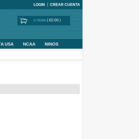
LOGIN
CREAR CUENTA
(
€0.00
)
0 ITEMS
TA USA
NCAA
NINOS
BASKETBALL WORLD CUP