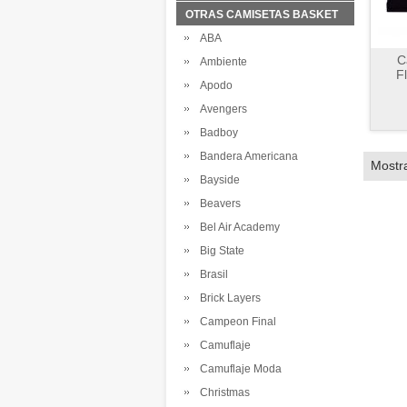
OTRAS CAMISETAS BASKET
ABA
C
Ambiente
F
Apodo
Avengers
Badboy
Bandera Americana
Mostr
Bayside
Beavers
Bel Air Academy
Big State
Brasil
Brick Layers
Campeon Final
Camuflaje
Camuflaje Moda
Christmas