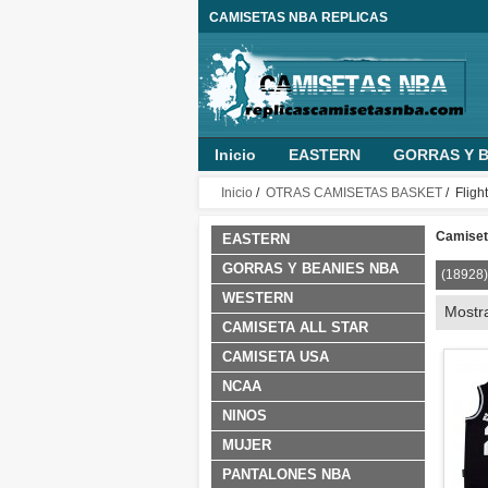
CAMISETAS NBA REPLICAS
Inicio
EASTERN
GORRAS Y B
MUJER
PANTALONES NBA
O
Inicio
/
OTRAS CAMISETAS BASKET
/ Fligh
NINO PERSONALIZADA
ROPA B
Camiseta
EASTERN
GORRAS Y BEANIES NBA
(18928)
WESTERN
Mostr
CAMISETA ALL STAR
CAMISETA USA
NCAA
NINOS
MUJER
PANTALONES NBA