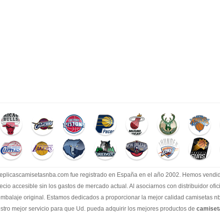
.replicascamisetasnba.com fue registrado en España en el año 2002. Hemos vend
recio accesible sin los gastos de mercado actual. Al asociarnos con distribuidor of
embalaje original. Estamos dedicados a proporcionar la mejor calidad camisetas nb
tro mejor servicio para que Ud. pueda adquirir los mejores productos de
camise