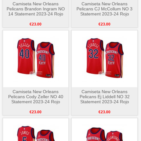
Camiseta New Orleans
Camiseta New Orleans
Pelicans Brandon Ingram NO
Pelicans CJ McCollum NO 3
14 Statement 2023-24 Rojo
Statement 2023-24 Rojo
€23.00
€23.00
Camiseta New Orleans
Camiseta New Orleans
Pelicans Cody Zeller NO 40
Pelicans Ej Liddell NO 32
Statement 2023-24 Rojo
Statement 2023-24 Rojo
€23.00
€23.00