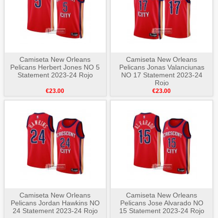
Camiseta New Orleans
Camiseta New Orleans
Pelicans Herbert Jones NO 5
Pelicans Jonas Valanciunas
Statement 2023-24 Rojo
NO 17 Statement 2023-24
Rojo
€23.00
€23.00
Camiseta New Orleans
Camiseta New Orleans
Pelicans Jordan Hawkins NO
Pelicans Jose Alvarado NO
24 Statement 2023-24 Rojo
15 Statement 2023-24 Rojo