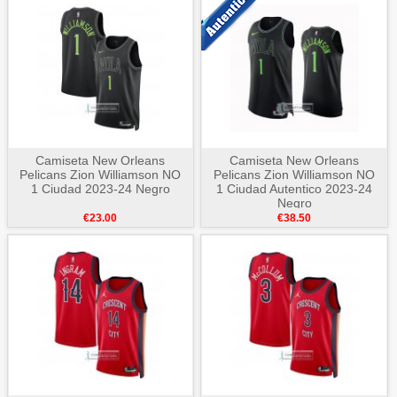
Camiseta New Orleans
Camiseta New Orleans
Pelicans Zion Williamson NO
Pelicans Zion Williamson NO
1 Ciudad 2023-24 Negro
1 Ciudad Autentico 2023-24
Negro
€23.00
€38.50