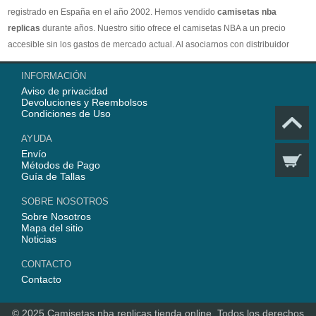
registrado en España en el año 2002. Hemos vendido
camisetas nba
replicas
durante años. Nuestro sitio ofrece el camisetas NBA a un precio
accesible sin los gastos de mercado actual. Al asociarnos con distribuidor
oficial de camisetas NBA, garantizamos que todos nuestros artículos son
INFORMACIÓN
100% auténticos con embalaje original. Estamos dedicados a proporcionar la
Aviso de privacidad
mejor calidad camisetas nba a nuestros clientes ahora. En 2025,
Devoluciones y Reembolsos
www.replicascamisetasnba.com ofrecerá nuestro mejor servicio para que Ud.
Condiciones de Uso
pueda adquirir los mejores productos de
camisetas NBA
.
AYUDA
Envío
Métodos de Pago
Guía de Tallas
SOBRE NOSOTROS
Sobre Nosotros
Mapa del sitio
Noticias
CONTACTO
Contacto
© 2025
Camisetas nba replicas tienda online
. Todos los derechos