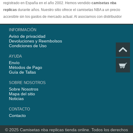
registrado en España en el año 2002. Hemos vendido
camisetas nba
replicas
durante años. Nuestro sitio ofrece el camisetas NBA a un precio
accesible sin los gastos de mercado actual. Al asociarnos con distribuidor
oficial de camisetas NBA, garantizamos que todos nuestros artículos son
INFORMACIÓN
100% auténticos con embalaje original. Estamos dedicados a proporcionar la
Aviso de privacidad
mejor calidad camisetas nba a nuestros clientes ahora. En 2025,
Devoluciones y Reembolsos
www.replicascamisetasnba.com ofrecerá nuestro mejor servicio para que Ud.
Condiciones de Uso
pueda adquirir los mejores productos de
camisetas NBA
.
AYUDA
Envío
Métodos de Pago
Guía de Tallas
SOBRE NOSOTROS
Sobre Nosotros
Mapa del sitio
Noticias
CONTACTO
Contacto
© 2025
Camisetas nba replicas tienda online
. Todos los derechos