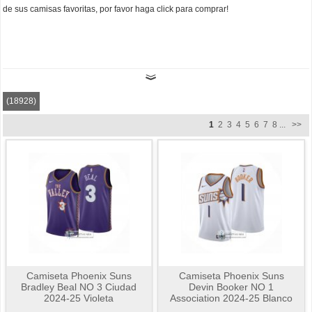
de sus camisas favoritas, por favor haga click para comprar!
(18928)
1
2
3
4
5
6
7
8
...
>>
Camiseta Phoenix Suns
Camiseta Phoenix Suns
Bradley Beal NO 3 Ciudad
Devin Booker NO 1
2024-25 Violeta
Association 2024-25 Blanco