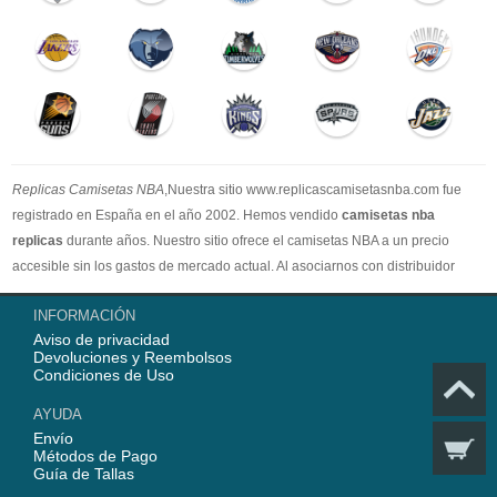
Replicas Camisetas NBA
,Nuestra sitio www.replicascamisetasnba.com fue
registrado en España en el año 2002. Hemos vendido
camisetas nba
replicas
durante años. Nuestro sitio ofrece el camisetas NBA a un precio
accesible sin los gastos de mercado actual. Al asociarnos con distribuidor
oficial de camisetas NBA, garantizamos que todos nuestros artículos son
INFORMACIÓN
100% auténticos con embalaje original. Estamos dedicados a proporcionar la
Aviso de privacidad
mejor calidad camisetas nba a nuestros clientes ahora. En 2025,
Devoluciones y Reembolsos
www.replicascamisetasnba.com ofrecerá nuestro mejor servicio para que Ud.
Condiciones de Uso
pueda adquirir los mejores productos de
camisetas NBA
.
AYUDA
Envío
Métodos de Pago
Guía de Tallas