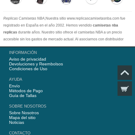
Replicas Camisetas NBA
,Nuestra sitio www.replicascamisetasnba.com fue
registrado en España en el año 2002. Hemos vendido
camisetas nba
replicas
durante años. Nuestro sitio ofrece el camisetas NBA a un precio
accesible sin los gastos de mercado actual. Al asociarnos con distribuidor
oficial de camisetas NBA, garantizamos que todos nuestros artículos son
INFORMACIÓN
100% auténticos con embalaje original. Estamos dedicados a proporcionar la
Aviso de privacidad
mejor calidad camisetas nba a nuestros clientes ahora. En 2025,
Devoluciones y Reembolsos
www.replicascamisetasnba.com ofrecerá nuestro mejor servicio para que Ud.
Condiciones de Uso
pueda adquirir los mejores productos de
camisetas NBA
.
AYUDA
Envío
Métodos de Pago
Guía de Tallas
SOBRE NOSOTROS
Sobre Nosotros
Mapa del sitio
Noticias
CONTACTO