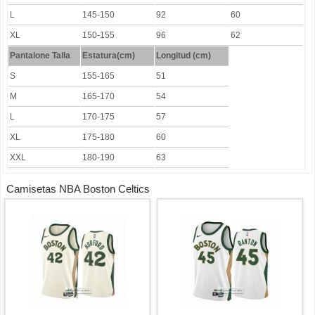
L
145-150
92
60
XL
150-155
96
62
Pantalone Talla
Estatura(cm)
Longitud (cm)
S
155-165
51
M
165-170
54
L
170-175
57
XL
175-180
60
XXL
180-190
63
Camisetas NBA Boston Celtics