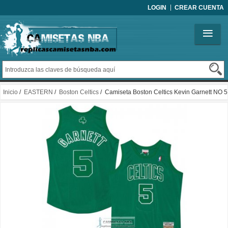
LOGIN
CREAR CUENTA
Inicio
/
EASTERN
/
Boston Celtics
/ Camiseta Boston Celtics Kevin Garnett NO 5
Mitchell & Ness 2012 Verde