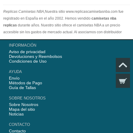
Replicas Camisetas NBA
,Nuestra sitio www.replicascamisetasnba.com fue
registrado en España en el año 2002. Hemos vendido
camisetas nba
replicas
durante años. Nuestro sitio ofrece el camisetas NBA a un precio
accesible sin los gastos de mercado actual. Al asociarnos con distribuidor
oficial de camisetas NBA, garantizamos que todos nuestros artículos son
INFORMACIÓN
100% auténticos con embalaje original. Estamos dedicados a proporcionar la
Aviso de privacidad
mejor calidad camisetas nba a nuestros clientes ahora. En 2025,
Devoluciones y Reembolsos
www.replicascamisetasnba.com ofrecerá nuestro mejor servicio para que Ud.
Condiciones de Uso
pueda adquirir los mejores productos de
camisetas NBA
.
AYUDA
Envío
Métodos de Pago
Guía de Tallas
SOBRE NOSOTROS
Sobre Nosotros
Mapa del sitio
Noticias
CONTACTO
Contacto