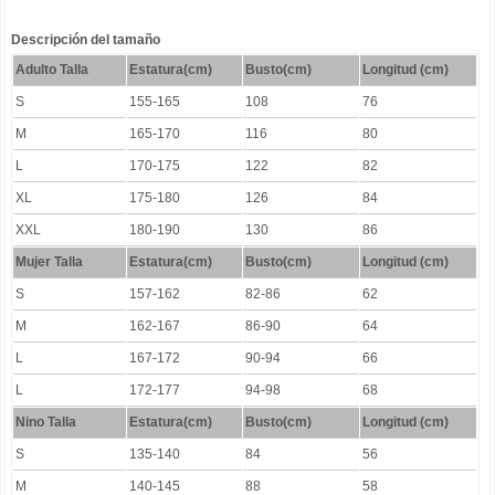
Descripción del tamaño
Adulto Talla
Estatura(cm)
Busto(cm)
Longitud (cm)
S
155-165
108
76
M
165-170
116
80
L
170-175
122
82
XL
175-180
126
84
XXL
180-190
130
86
Mujer Talla
Estatura(cm)
Busto(cm)
Longitud (cm)
S
157-162
82-86
62
M
162-167
86-90
64
L
167-172
90-94
66
L
172-177
94-98
68
Nino Talla
Estatura(cm)
Busto(cm)
Longitud (cm)
S
135-140
84
56
M
140-145
88
58