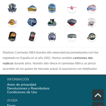
Replicas Camisetas NBA
,Nuestra sitio www.replicascamisetasnba.com fue
registrado en España en el año 2002. Hemos vendido
camisetas nba
replicas
durante años. Nuestro sitio ofrece el camisetas NBA a un precio
accesible sin los gastos de mercado actual. Al asociarnos con distribuidor
oficial de camisetas NBA, garantizamos que todos nuestros artículos son
INFORMACIÓN
100% auténticos con embalaje original. Estamos dedicados a proporcionar la
Aviso de privacidad
mejor calidad camisetas nba a nuestros clientes ahora. En 2025,
Devoluciones y Reembolsos
www.replicascamisetasnba.com ofrecerá nuestro mejor servicio para que Ud.
Condiciones de Uso
pueda adquirir los mejores productos de
camisetas NBA
.
AYUDA
Envío