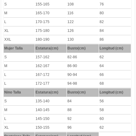
S
155-165
108
76
M
165-170
116
80
L
170-175
122
82
XL
175-180
126
84
XXL
180-190
130
86
Mujer Talla
Estatura(cm)
Busto(cm)
Longitud (cm)
S
157-162
82-86
62
M
162-167
86-90
64
L
167-172
90-94
66
L
172-177
94-98
68
Nino Talla
Estatura(cm)
Busto(cm)
Longitud (cm)
S
135-140
84
56
M
140-145
88
58
L
145-150
92
60
XL
150-155
96
62