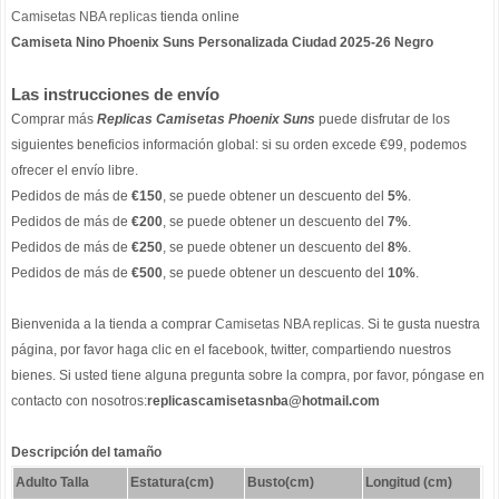
Camisetas NBA replicas
tienda online
Camiseta Nino Phoenix Suns Personalizada Ciudad 2025-26 Negro
Las instrucciones de envío
Comprar más
Replicas Camisetas Phoenix Suns
puede disfrutar de los
siguientes beneficios información global: si su orden excede €99, podemos
ofrecer el envío libre.
Pedidos de más de
€150
, se puede obtener un descuento del
5%
.
Pedidos de más de
€200
, se puede obtener un descuento del
7%
.
Pedidos de más de
€250
, se puede obtener un descuento del
8%
.
Pedidos de más de
€500
, se puede obtener un descuento del
10%
.
Bienvenida a la tienda a comprar
Camisetas NBA replicas
. Si te gusta nuestra
página, por favor haga clic en el facebook, twitter, compartiendo nuestros
bienes. Si usted tiene alguna pregunta sobre la compra, por favor, póngase en
contacto con nosotros:
replicascamisetasnba@hotmail.com
Descripción del tamaño
Adulto Talla
Estatura(cm)
Busto(cm)
Longitud (cm)