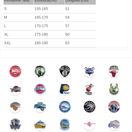
Pantalone Talla
Estatura(cm)
Longitud (cm)
S
155-165
51
M
165-170
54
L
170-175
57
XL
175-180
60
XXL
180-190
63