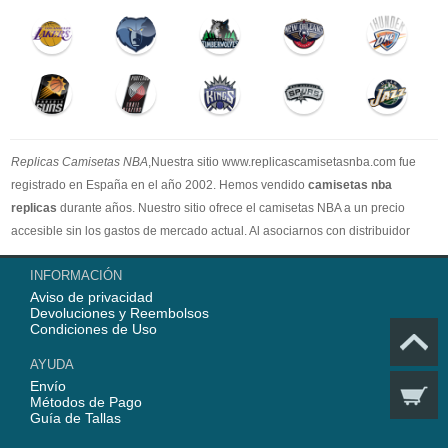
Replicas Camisetas NBA
,Nuestra sitio www.replicascamisetasnba.com fue
registrado en España en el año 2002. Hemos vendido
camisetas nba
replicas
durante años. Nuestro sitio ofrece el camisetas NBA a un precio
accesible sin los gastos de mercado actual. Al asociarnos con distribuidor
oficial de camisetas NBA, garantizamos que todos nuestros artículos son
INFORMACIÓN
100% auténticos con embalaje original. Estamos dedicados a proporcionar la
Aviso de privacidad
mejor calidad camisetas nba a nuestros clientes ahora. En 2025,
Devoluciones y Reembolsos
www.replicascamisetasnba.com ofrecerá nuestro mejor servicio para que Ud.
Condiciones de Uso
pueda adquirir los mejores productos de
camisetas NBA
.
AYUDA
Envío
Métodos de Pago
Guía de Tallas