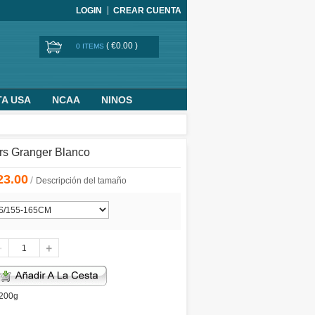
LOGIN
CREAR CUENTA
(
€0.00
)
0 ITEMS
TA USA
NCAA
NINOS
BASKETBALL WORLD CUP
rs Granger Blanco
23.00
/
Descripción del tamaño
 200g