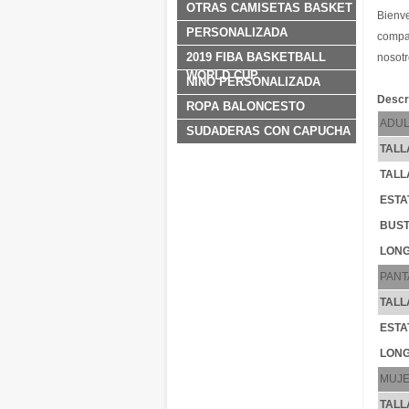
OTRAS CAMISETAS BASKET
Bienve
PERSONALIZADA
compar
2019 FIBA BASKETBALL
nosotr
WORLD CUP
NINO PERSONALIZADA
Descr
ROPA BALONCESTO
ADUL
SUDADERAS CON CAPUCHA
TALL
TALL
ESTA
BUST
LONG
PANT
TALL
ESTA
LONG
MUJ
TALL