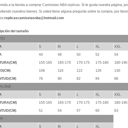
nida a la tienda a comprar
Camisetas NBA replicas
. Si te gusta nuestra página, por
tiendo nuestros bienes. Si usted tiene alguna pregunta sobre la compra, por favo
os:
replicascamisetasnba@hotmail.com
ipción del tamaño
TO
A
S
M
L
XL
XXL
A
44
48
50
52
54
TURA(CM)
155-165
165-170
170-175
175-180
180-190
O(CM)
108
116
122
126
130
ITUD(CM)
76
80
82
84
86
ALONE
A
S
M
L
XL
XXL
TURA(CM)
155-165
165-170
170-175
175-180
180-190
ITUD(CM)
51
54
57
60
63
ER
A
S
M
L
XL