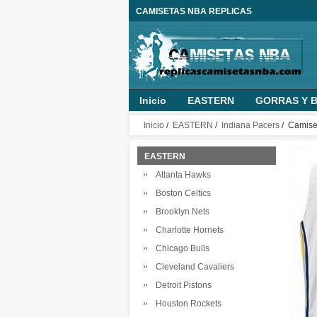
CAMISETAS NBA REPLICAS
Inicio
EASTERN
GORRAS Y B
MUJER
PANTALONES NBA
O
Inicio
/
EASTERN
/
Indiana Pacers
/ Camise
NINO PERSONALIZADA
ROPA B
EASTERN
Atlanta Hawks
Boston Celtics
Brooklyn Nets
Charlotte Hornets
Chicago Bulls
Cleveland Cavaliers
Detroit Pistons
Houston Rockets