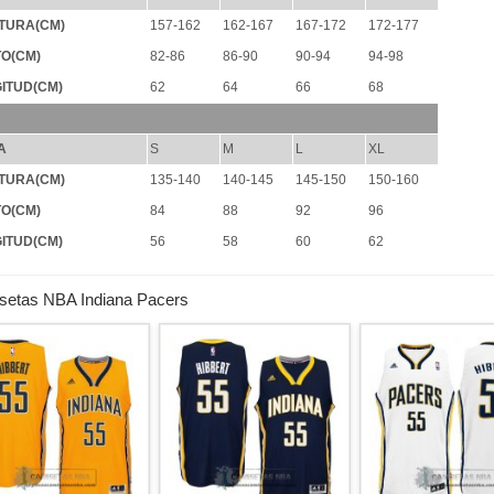
TURA(CM)
157-162
162-167
167-172
172-177
O(CM)
82-86
86-90
90-94
94-98
ITUD(CM)
62
64
66
68
A
S
M
L
XL
TURA(CM)
135-140
140-145
145-150
150-160
O(CM)
84
88
92
96
ITUD(CM)
56
58
60
62
setas NBA Indiana Pacers