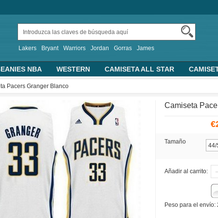
Lakers
Bryant
Warriors
Jordan
Gorras
James
EANIES NBA
WESTERN
CAMISETA ALL STAR
CAMISE
TRAS CAMISETAS BASKET
PERSONALIZADA
2019 FIBA 
ta Pacers Granger Blanco
ALONCESTO
SUDADERAS CON CAPUCHA
Camiseta Pace
€
Tamaño
Añadir al carrito:
Peso para el envío: