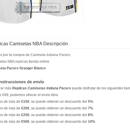
icas Camisetas NBA Descripción
s por la compra de
Camiseta Indiana Pacers
etas NBA replicas
tienda online
eta Pacers Granger Blanco
instrucciones de envío
ar más
Replicas Camisetas Indiana Pacers
puede disfrutar de los siguientes ben
 €99, podemos ofrecer el envío libre.
os de más de
€150
, se puede obtener un descuento del
5%
.
os de más de
€200
, se puede obtener un descuento del
7%
.
os de más de
€250
, se puede obtener un descuento del
8%
.
os de más de
€500
, se puede obtener un descuento del
10%
.