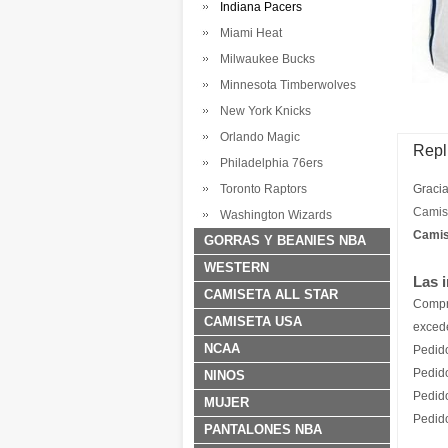
Indiana Pacers
Miami Heat
Milwaukee Bucks
Minnesota Timberwolves
New York Knicks
Orlando Magic
Repl
Philadelphia 76ers
Toronto Raptors
Gracia
Camis
Washington Wizards
Camis
GORRAS Y BEANIES NBA
WESTERN
Las 
CAMISETA ALL STAR
Compr
CAMISETA USA
excede
NCAA
Pedid
Pedid
NINOS
Pedid
MUJER
Pedid
PANTALONES NBA