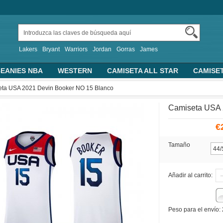
Lakers
Bryant
Warriors
Jordan
Gorras
James
EANIES NBA
WESTERN
CAMISETA ALL STAR
CAMISE
TRAS CAMISETAS BASKET
PERSONALIZADA
2019 FIBA 
ta USA 2021 Devin Booker NO 15 Blanco
ALONCESTO
SUDADERAS CON CAPUCHA
Camiseta USA 
€
Tamaño
Añadir al carrito:
Peso para el envío: