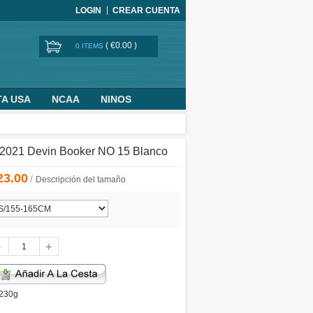
LOGIN
CREAR CUENTA
(
€0.00
)
0 ITEMS
TA USA
NCAA
NINOS
BASKETBALL WORLD CUP
2021 Devin Booker NO 15 Blanco
23.00
/
Descripción del tamaño
 230g