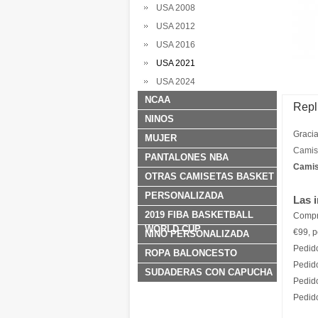
USA 2008
USA 2012
USA 2016
USA 2021
USA 2024
NCAA
Repl
NINOS
Gracia
MUJER
Camis
PANTALONES NBA
Camis
OTRAS CAMISETAS BASKET
PERSONALIZADA
Las 
2019 FIBA BASKETBALL
Compr
WORLD CUP
€99, p
NINO PERSONALIZADA
Pedid
ROPA BALONCESTO
Pedid
SUDADERAS CON CAPUCHA
Pedid
Pedid