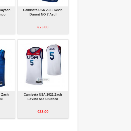
 Jayson
Camiseta USA 2021 Kevin
anco
Durant NO 7 Azul
€23.00
1 Zach
Camiseta USA 2021 Zach
ul
LaVine NO 5 Blanco
€23.00