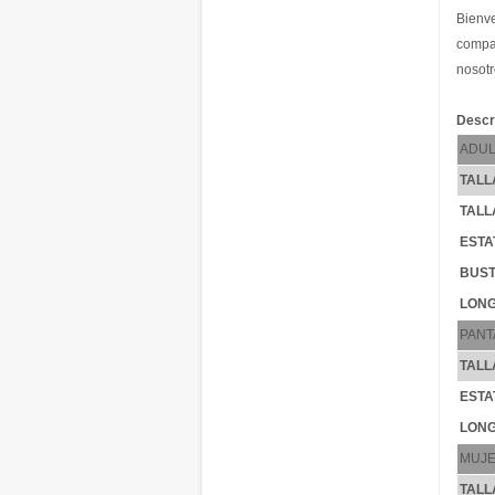
Bienve
compar
nosotr
Descr
ADUL
TALL
TALL
ESTA
BUST
LONG
PANT
TALL
ESTA
LONG
MUJ
TALL