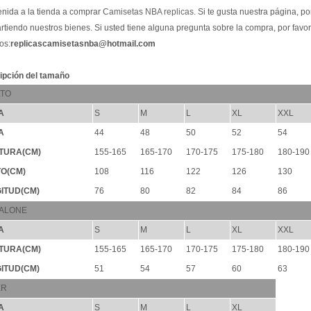
nida a la tienda a comprar
Camisetas NBA replicas
. Si te gusta nuestra página, por
tiendo nuestros bienes. Si usted tiene alguna pregunta sobre la compra, por favo
os:
replicascamisetasnba@hotmail.com
ipción del tamaño
TO
A
S
M
L
XL
XXL
A
44
48
50
52
54
TURA(CM)
155-165
165-170
170-175
175-180
180-190
O(CM)
108
116
122
126
130
ITUD(CM)
76
80
82
84
86
ALONE
A
S
M
L
XL
XXL
TURA(CM)
155-165
165-170
170-175
175-180
180-190
ITUD(CM)
51
54
57
60
63
ER
A
S
M
L
XL