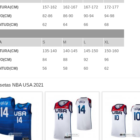
TURA(CM)
157-162
162-167
167-172
172-177
O(CM)
82-86
86-90
90-94
94-98
ITUD(CM)
62
64
66
68
A
S
M
L
XL
TURA(CM)
135-140
140-145
145-150
150-160
O(CM)
84
88
92
96
ITUD(CM)
56
58
60
62
setas NBA USA 2021