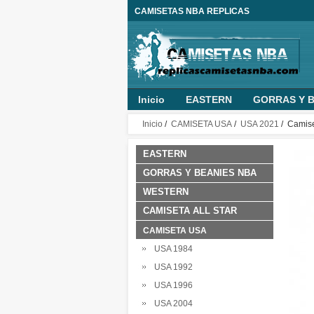
CAMISETAS NBA REPLICAS
Inicio
EASTERN
GORRAS Y B
MUJER
PANTALONES NBA
O
Inicio
/
CAMISETA USA
/
USA 2021
/ Camise
NINO PERSONALIZADA
ROPA B
EASTERN
GORRAS Y BEANIES NBA
WESTERN
CAMISETA ALL STAR
CAMISETA USA
USA 1984
USA 1992
USA 1996
USA 2004